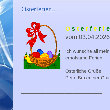
Osterferien...
O
s
t
e
r
f
e
r
i
e
vom 03.04.2026
Ich wünsche all mein
erholsame Ferien.
Österliche Grüße
Petra Bruxmeier-Quir
______________________________