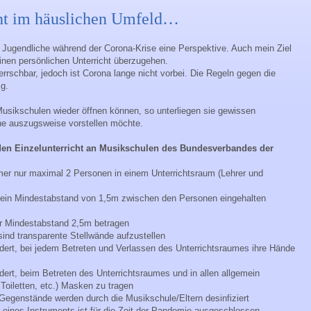
cht im häuslichen Umfeld…
d Jugendliche während der Corona-Krise eine Perspektive. Auch mein Ziel
einen persönlichen Unterricht überzugehen.
rschbar, jedoch ist Corona lange nicht vorbei. Die Regeln gegen die
g.
usikschulen wieder öffnen können, so unterliegen sie gewissen
ne auszugsweise vorstellen möchte.
en Einzelunterricht an Musikschulen des Bundesverbandes der
mmer nur maximal 2 Personen in einem Unterrichtsraum (Lehrer und
t ein Mindestabstand von 1,5m zwischen den Personen eingehalten
r Mindestabstand 2,5m betragen
ind transparente Stellwände aufzustellen
rdert, bei jedem Betreten und Verlassen des Unterrichtsraumes ihre Hände
dert, beim Betreten des Unterrichtsraumes und in allen allgemein
Toiletten, etc.) Masken zu tragen
 Gegenstände werden durch die Musikschule/Eltern desinfiziert
eines Instruments ist für die Zeit der Pandemie ausgeschlossen