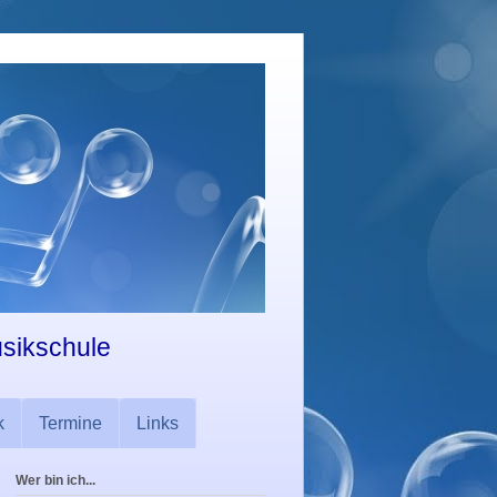
usikschule
k
Termine
Links
Wer bin ich...