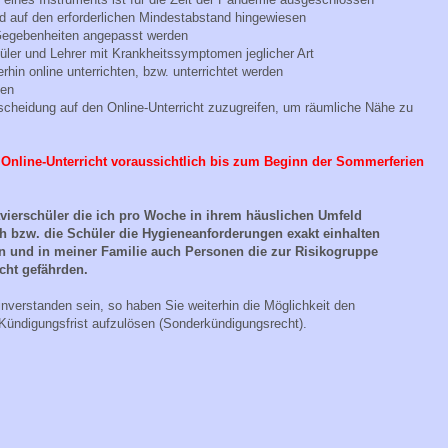
rd auf den erforderlichen Mindestabstand hingewiesen
Gegebenheiten angepasst werden
ler und Lehrer mit Krankheitssymptomen jeglicher Art
erhin online unterrichten, bzw. unterrichtet werden
ten
ntscheidung auf den Online-Unterricht zuzugreifen, um räumliche Nähe zu
Online-Unterricht voraussichtlich bis zum Beginn der Sommerferien
avierschüler die ich pro Woche in ihrem häuslichen Umfeld
ich bzw. die Schüler die Hygieneanforderungen exakt einhalten
n und in meiner Familie auch Personen die zur Risikogruppe
cht gefährden.
nverstanden sein, so haben Sie weiterhin die Möglichkeit den
 Kündigungsfrist aufzulösen (Sonderkündigungsrecht).