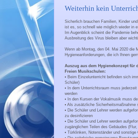
Weiterhin kein Unterri
Sicherlich brauchen Familien, Kinder un
ist es, so schnell wie möglich wieder in 
Im Augenblick scheint die Pandemie beher
Ausbreitung des Virus bleiben aber wichti
Wenn ab Montag, den 04. Mai 2020 die M
Hygieneanforderungen, die ich Ihnen ger
Auszug aus dem Hygienekonzept für d
Freien Musikschulen:
• Beim Einzelunterricht befinden sich i
Schüler)
• In dem Unterrichtsraum muss jederzei
werden
• In den Kursen der Vokalmusik muss de
• Als zusätzliche Sicherheitsmaßnahme s
• Die Schüler und Lehrer werden aufgefo
zu desinfizieren
• Die Schüler und Lehrer werden aufgefor
zugänglichen Teilen des Gebäudes (Flur, 
• Türklinken, Notenständer und sonstige
• Die zeitgleiche gemeinsame Benutzung 